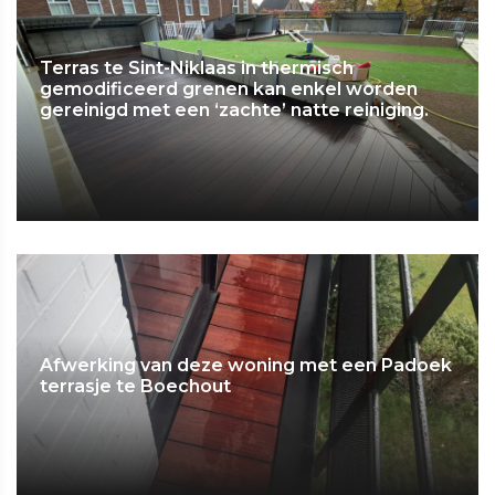
Terras te Sint-Niklaas in thermisch
gemodificeerd grenen kan enkel worden
gereinigd met een ‘zachte’ natte reiniging.
Afwerking van deze woning met een Padoek
terrasje te Boechout