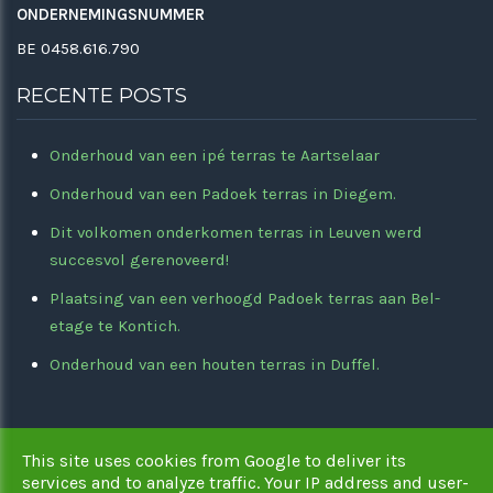
ONDERNEMINGSNUMMER
BE 0458.616.790
RECENTE POSTS
Onderhoud van een ipé terras te Aartselaar
Onderhoud van een Padoek terras in Diegem.
Dit volkomen onderkomen terras in Leuven werd
succesvol gerenoveerd!
Plaatsing van een verhoogd Padoek terras aan Bel-
etage te Kontich.
Onderhoud van een houten terras in Duffel.
This site uses cookies from Google to deliver its
Copyright © 2026 De Terrasplaatser. All rights reserved. |
services and to analyze traffic. Your IP address and user-
Privacy & Cookies
|
UP-TO-DATE WebDesign